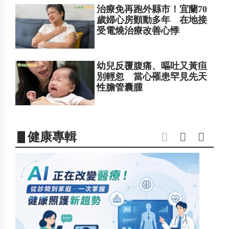
治療免再跑外縣市！宜蘭70
歲婦心房顫動多年 在地接
受電燒治療改善心悸
幼兒反覆腹痛、嘔吐又黃疸
別輕忽 當心罹患罕見先天
性膽管囊腫
▋健康專輯