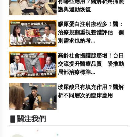
有哪些應用？醫解析疼痛照
護與運動恢復
膠原蛋白注射療程多！醫：
治療規劃重視整體評估 個
別需求也納考...
高齡社會攝護腺癌增！台日
交流提升醫療品質 盼推動
局部治療標準...
玻尿酸只有填充作用？醫解
析不同層次的臨床應用
▋關注我們