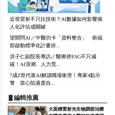
近視雷射不只比技術？AI數據如何影響個
人化評估成關鍵
望聞問AI／中醫仍卡「資料整合」 衛福
部啟動標準化計畫拚...
洪子仁副院長專訪／醫療拼ESG不只減
碳！AI浪潮、人力荒...
7成Z世代靠AI解讀職場衝突！專家4點示
警 當心陷過度自...
▋編輯推薦
大面積雷射光生物調節治療