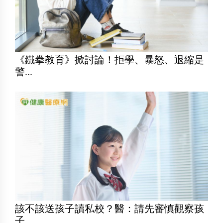
《鐵拳教育》掀討論！拒學、暴怒、退縮是
警...
該不該送孩子讀私校？醫：請先審慎觀察孩
子...