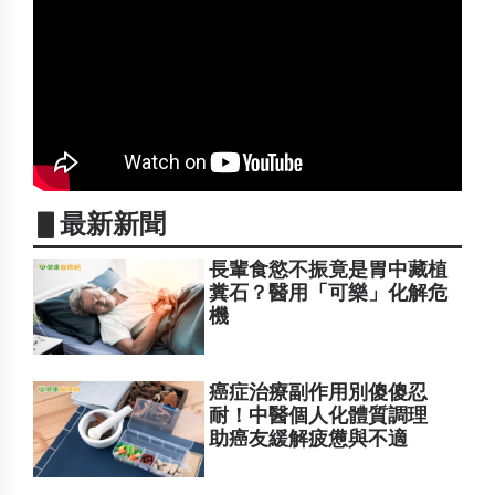
▋最新新聞
長輩食慾不振竟是胃中藏植
糞石？醫用「可樂」化解危
機
癌症治療副作用別傻傻忍
耐！中醫個人化體質調理
助癌友緩解疲憊與不適