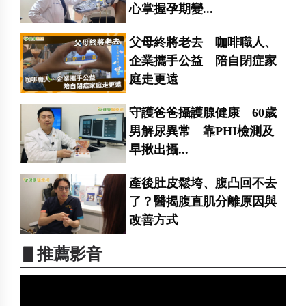
心掌握孕期變...
父母終將老去 咖啡職人、
企業攜手公益 陪自閉症家
庭走更遠
守護爸爸攝護腺健康 60歲
男解尿異常 靠PHI檢測及
早揪出攝...
產後肚皮鬆垮、腹凸回不去
了？醫揭腹直肌分離原因與
改善方式
▋推薦影音