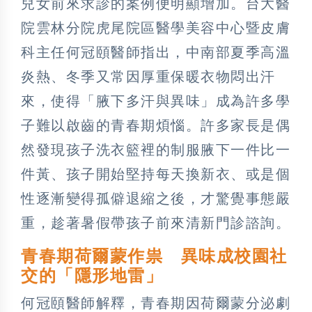
兒女前來求診的案例便明顯增加。台大醫
院雲林分院虎尾院區醫學美容中心暨皮膚
科主任何冠頤醫師指出，中南部夏季高溫
炎熱、冬季又常因厚重保暖衣物悶出汗
來，使得「腋下多汗與異味」成為許多學
子難以啟齒的青春期煩惱。許多家長是偶
然發現孩子洗衣籃裡的制服腋下一件比一
件黃、孩子開始堅持每天換新衣、或是個
性逐漸變得孤僻退縮之後，才驚覺事態嚴
重，趁著暑假帶孩子前來清新門診諮詢。
青春期荷爾蒙作祟 異味成校園社
交的「隱形地雷」
何冠頤醫師解釋，青春期因荷爾蒙分泌劇