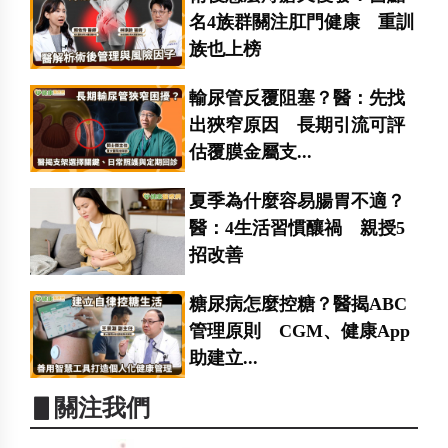
名4族群關注肛門健康 重訓
族也上榜
輸尿管反覆阻塞？醫：先找
出狹窄原因 長期引流可評
估覆膜金屬支...
夏季為什麼容易腸胃不適？
醫：4生活習慣釀禍 親授5
招改善
糖尿病怎麼控糖？醫揭ABC
管理原則 CGM、健康App
助建立...
▋關注我們