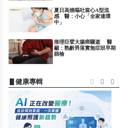
夏日高燒嘔吐當心A型流
感 醫：小心「全家連環
中」
推理巨擘大腸癌驟逝 醫
籲：熟齡男落實無症狀早期
篩檢
▋健康專輯