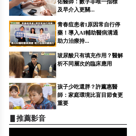
佑醫師：數字非唯一指標
及早介入更關...
青春痘患者1原因常自行停
藥！導入AI輔助醫病溝通
助力治療持...
玻尿酸只有填充作用？醫解
析不同層次的臨床應用
孩子少吃還胖？許薰惠醫
師：家庭環境比盲目節食更
重要
▋推薦影音