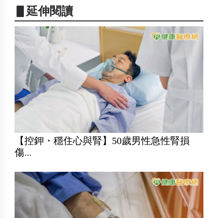
▋延伸閱讀
【控鉀・穩住心與腎】50歲男性急性腎損
傷...