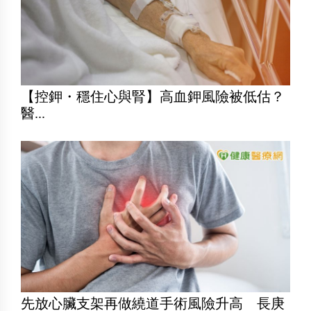
【控鉀・穩住心與腎】高血鉀風險被低估？
醫...
先放心臟支架再做繞道手術風險升高 長庚