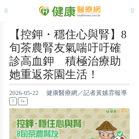
【控鉀・穩住心與腎】8
旬茶農腎友氣喘吁吁確
診高血鉀 積極治療助
她重返茶園生活！
2026-05-22 健康醫療網／記者黃嫊雰報導
+