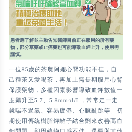
患者應了解並主動告知醫師目前正在服用的所有藥
物，部分草藥或止痛藥也可能導致血鉀上升，使用需
謹慎。
一位85歲的茶農阿嬤心腎功能不佳，自
己種茶又愛喝茶，再加上需長期服用心腎
保護藥物，多種因素影響導致血鉀數值一
度飆升至5.7、5.8mmol/L，常常走一走
就喘不過氣、容易疲倦、心臟亂跳等。初
期使用傳統樹脂鉀離子結合劑來改善高血
鉀問題，卻因藥物口感不佳，還要與其他