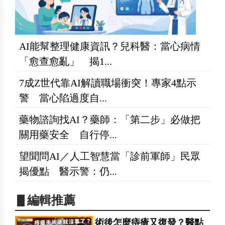
AI能幫整理健康資訊？兒科醫：當心病情
「愈查愈亂」 揭1...
7成Z世代靠AI解讀職場衝突！專家4點示
警 當心陷過度自...
藥物諮詢找AI？藥師：「第二步」必做把
關用藥安全 自行停...
望聞問AI／人工智慧當「診前軍師」民眾
揭優點 醫示警：仍...
▋編輯推薦
術後怎麼痔瘡又復發？醫點