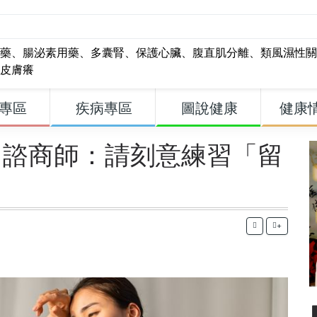
藥
、
腸泌素用藥
、
多囊腎
、
保護心臟
、
腹直肌分離
、
類風濕性關
皮膚癢
專區
疾病專區
圖說健康
健康
？諮商師：請刻意練習「留
+