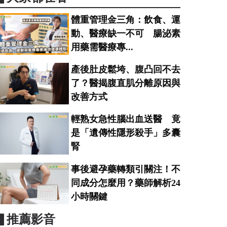
體重管理金三角：飲食、運
動、醫療缺一不可 腸泌素
用藥需醫療專...
產後肚皮鬆垮、腹凸回不去
了？醫揭腹直肌分離原因與
改善方式
輕熟女急性腦出血送醫 竟
是「遺傳性隱形殺手」多囊
腎
事後避孕藥轉類引關注！不
同成分怎麼用？藥師解析24
小時關鍵
▋推薦影音