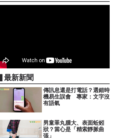
▋最新新聞
傳訊息還是打電話？選錯時
機易生誤會 專家：文字沒
有語氣
男童睪丸腫大、表面蚯蚓
狀？當心是「精索靜脈曲
張」