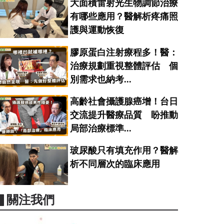
大面積雷射光生物調節治療
有哪些應用？醫解析疼痛照
護與運動恢復
膠原蛋白注射療程多！醫：
治療規劃重視整體評估 個
別需求也納考...
高齡社會攝護腺癌增！台日
交流提升醫療品質 盼推動
局部治療標準...
玻尿酸只有填充作用？醫解
析不同層次的臨床應用
▋關注我們