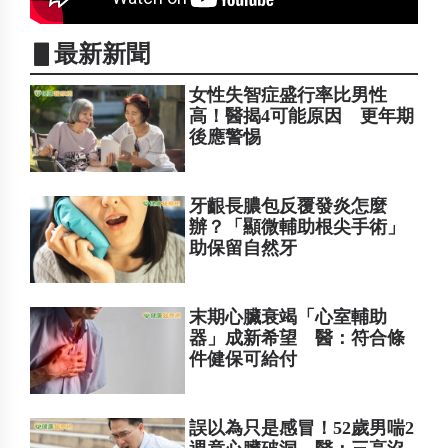
▋最新新聞
女性失智症盛行率比男性
高！醫揭4可能原因 更年期
後應警惕
牙齦長膿包反覆發炎怎麼
辦？「顯微輔助根尖手術」
助保留自然牙
末期心臟衰竭「心室輔助
器」成新希望 醫：符合條
件健保可給付
誤以為只是感冒！52歲男喘2