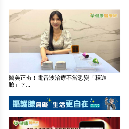
醫美正夯！電音波治療不當恐變「釋迦
臉」？...