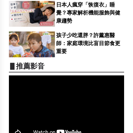
日本人瘋穿「恢復衣」睡
覺？專家解析機能服飾與健
康趨勢
孩子少吃還胖？許薰惠醫
師：家庭環境比盲目節食更
重要
▋推薦影音