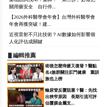
關用藥安全 自行停...
【2026外科醫學會年會】台灣外科醫學會
年會再獲突破！建...
近視雷射不只比技術？AI數據如何影響個
人化評估成關鍵
▋編輯推薦
術後怎麼痔瘡又復發？醫點
名4族群關注肛門健康 重訓
族也上榜
輸尿管反覆阻塞？醫：先找
出狹窄原因 長期引流可評
估覆膜金屬支...