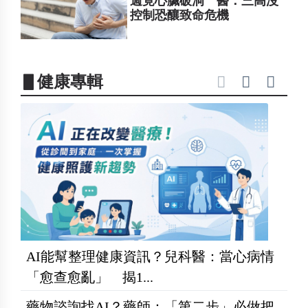
週竟心臟破洞 醫：三高沒
控制恐釀致命危機
▋健康專輯
AI能幫整理健康資訊？兒科醫：當心病情
「愈查愈亂」 揭1...
藥物諮詢找AI？藥師：「第二步」必做把