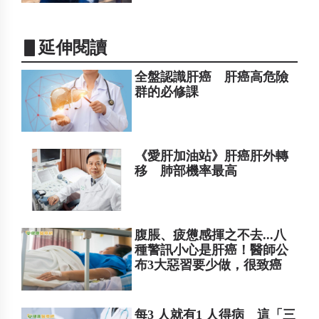
▋延伸閱讀
全盤認識肝癌 肝癌高危險
群的必修課
《愛肝加油站》肝癌肝外轉
移 肺部機率最高
腹脹、疲憊感揮之不去...八
種警訊小心是肝癌！醫師公
布3大惡習要少做，很致癌
每3 人就有1 人得病 這「三