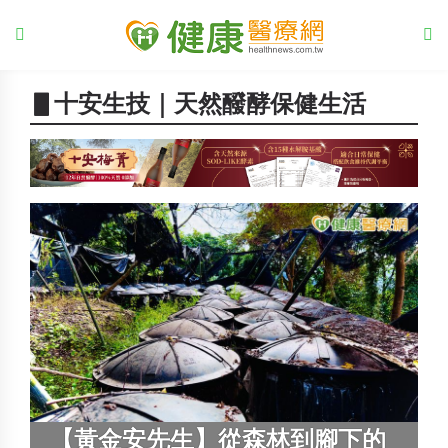
▋十安生技｜天然醱酵保健生活
【黃金安先生】從森林到腳下的