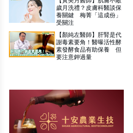
【黃美月醫師】肌膚不敵
歲月洗禮？皮膚科醫談保
養關鍵 梅菁「這成份」
受關注
【顏純左醫師】肝腎是代
謝毒素要角！醫曝活性酵
素發酵食品有助保養 但
要注意鉀過量