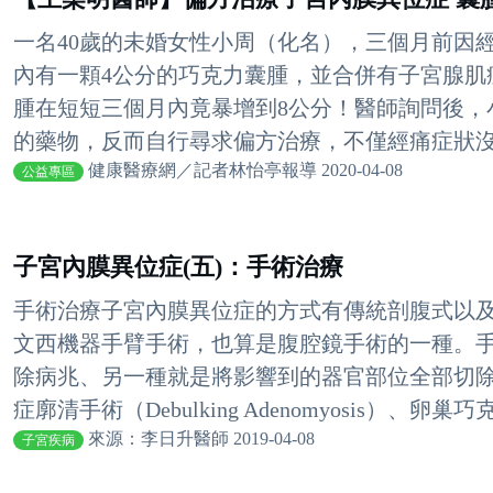
一名40歲的未婚女性小周（化名），三個月前因
內有一顆4公分的巧克力囊腫，並合併有子宮腺肌
腫在短短三個月內竟暴增到8公分！醫師詢問後，
的藥物，反而自行尋求偏方治療，不僅經痛症狀沒有
健康醫療網／記者林怡亭報導 2020-04-08
公益專區
子宮內膜異位症(五)：手術治療
手術治療子宮內膜異位症的方式有傳統剖腹式以
文西機器手臂手術，也算是腹腔鏡手術的一種。
除病兆、另一種就是將影響到的器官部位全部切
症廓清手術（Debulking Adenomyosis）、卵巢巧克.
來源：李日升醫師 2019-04-08
子宮疾病