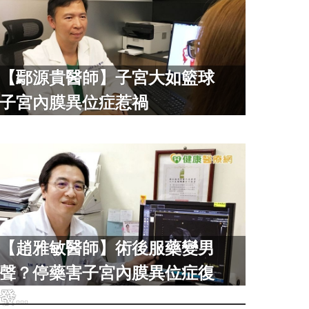
【鄢源貴醫師】子宮大如籃球
子宮內膜異位症惹禍
【趙雅敏醫師】術後服藥變男
聲？停藥害子宮內膜異位症復
發...