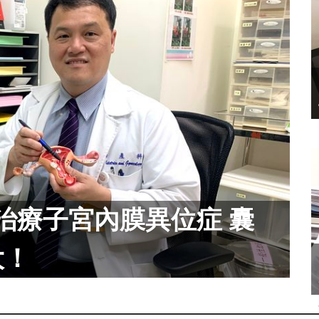
治療子宮內膜異位症 囊
大！