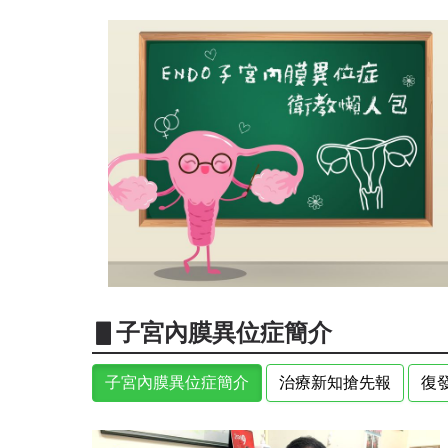
▋子宮內膜異位症簡介
子宮內膜異位症簡介
治療新知搶先報
復