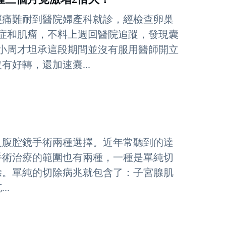
經痛難耐到醫院婦產科就診，經檢查卵巢
症和肌瘤，不料上週回醫院追蹤，發現囊
小周才坦承這段期間並沒有服用醫師開立
好轉，還加速囊...
及腹腔鏡手術兩種選擇。近年常聽到的達
手術治療的範圍也有兩種，一種是單純切
除。單純的切除病兆就包含了：子宮腺肌
..