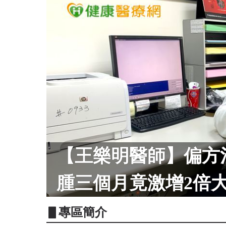
【王樂明醫師】偏方
腫三個月竟激增2倍
▋專區簡介