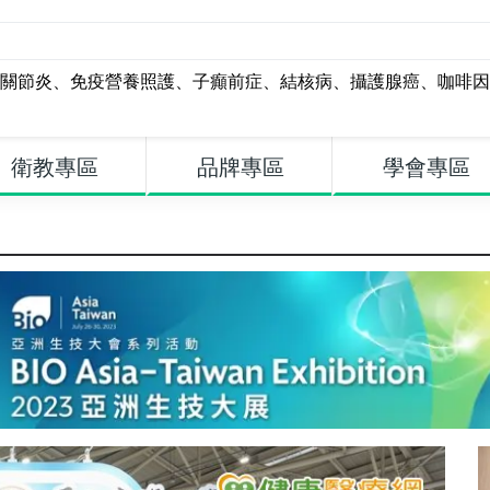
關節炎
、
免疫營養照護
、
子癲前症
、
結核病
、
攝護腺癌
、
咖啡因
衛教專區
品牌專區
學會專區