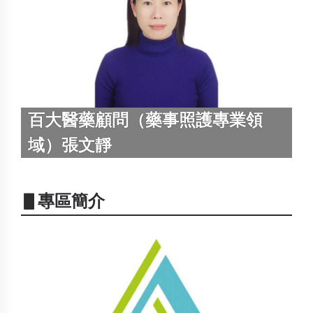
百大醫藥顧問（藥事照護專業領
域）張文靜
▋專區簡介