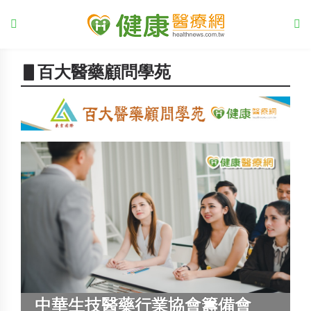
▋百大醫藥顧問學苑
中華生技醫藥行業協會籌備會