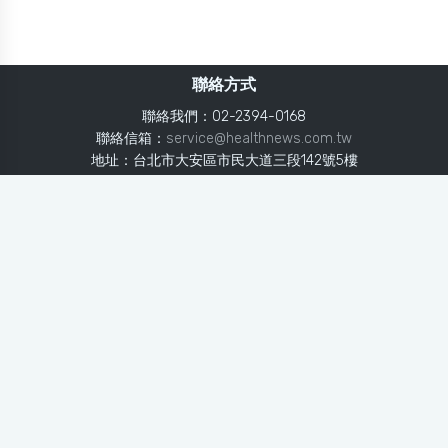
聯絡方式
聯絡我們：02-2394-0168
聯絡信箱：
service@healthnews.com.tw
地址：台北市大安區市民大道三段142號5樓
Line：
@healthnews
使用條款
隱私聲明
免責聲明
媒體投稿
健康醫療網
健康醫療網每日提供專業、即時、正確的健康知識、醫學新
知、用藥安全、醫療照護、專家臨床經驗，關懷婦幼、上
班、銀髮、年輕各大族群的生理、心理健康狀況，尤其對重
大疾病（糖尿病、高血壓、心臟病、各種癌症、慢性疾病
等）、養生保健、營養攝取、體重管理、減肥美容等，邀訪