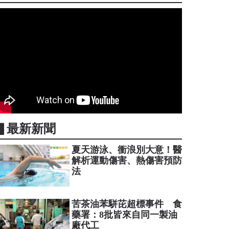
▋最新新聞
夏天游泳、衝浪別大意！醫
解析運動傷害、熱傷害預防
法
苦茶油苯駢芘超標事件 食
藥署：8批皆來自同一製油
廠代工