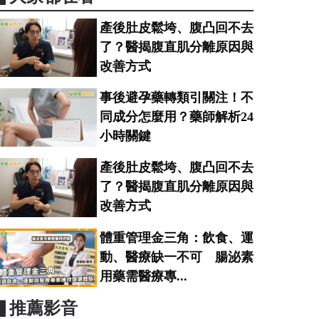
產後肚皮鬆垮、腹凸回不去
了？醫揭腹直肌分離原因與
改善方式
事後避孕藥轉類引關注！不
同成分怎麼用？藥師解析24
小時關鍵
產後肚皮鬆垮、腹凸回不去
了？醫揭腹直肌分離原因與
改善方式
體重管理金三角：飲食、運
動、醫療缺一不可 腸泌素
用藥需醫療專...
▋推薦影音