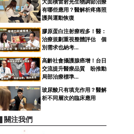
大面積雷射光生物調節治療
有哪些應用？醫解析疼痛照
護與運動恢復
膠原蛋白注射療程多！醫：
治療規劃重視整體評估 個
別需求也納考...
高齡社會攝護腺癌增！台日
交流提升醫療品質 盼推動
局部治療標準...
玻尿酸只有填充作用？醫解
析不同層次的臨床應用
▋關注我們