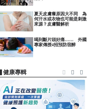
夏天皮膚癢原因大不同 為
何汗水或衣物也可能是刺激
來源？皮膚醫解析
喝到斷片頭好痛…… 外國
專家傳授4招預防宿醉
▋健康專輯