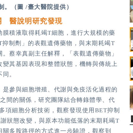
制。（圖 /臺大醫院提供）
關 醫說明研究發現
肋膜積液取得耗竭T細胞，進行大規模的藥
T抑制劑」的表觀遺傳藥物，與末期耗竭T
關。蔡幸真副主任解釋，「表觀遺傳藥物」
改變其基因表現和整體狀態，機轉與傳統上
不同。
」是參與細胞增殖、代謝與免疫活化過程的
胞之間的關係，研究團隊結合轉錄體學、代
）等多項細胞分析技術，觀察發現使用BET抑制
代謝狀態改變，與原本功能低落的末期耗竭T
相關多胺路徑的方式進一步驗證，觀察到