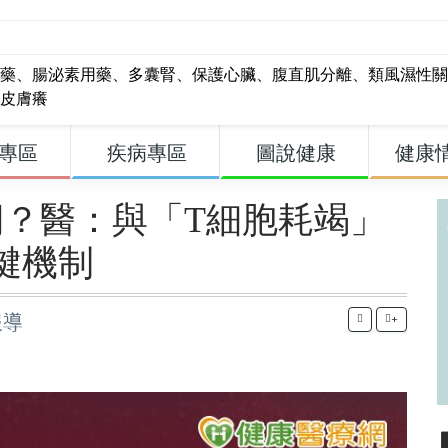
藥
、
腸泌素用藥
、
多囊腎
、
保護心臟
、
腹直肌分離
、
類風濕性關
皮膚癢
專區
疾病專區
圖說健康
健康
？醫：與「T細胞耗竭」
鍵機制
報導
+