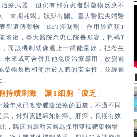
多治療武器，但仍有部分患者對藥物反應不
入「末期耗竭」狀態有關。臺大醫院尖端醫
表觀遺傳藥物「BET抑制劑」作用於這類T
能恢復，臺大醫院余忠仁院長形容，耗竭T
」，而該機制就像遞上一罐能量飲，把考生
，未來或可合併其他免疫治療應用，改變過
認藥物反應和使用於人體的安全性，並經過
上。
胞持續刺激 讓T細胞「疲乏」
十幾年來已改變腫瘤治療的面貌，不過不同
差異，針對實體癌如肺癌、肝癌，長期有效
對此，臨床的應對策略為採用雙標靶藥物增