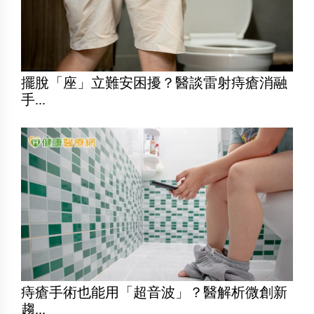
擺脫「座」立難安困擾？醫談雷射痔瘡消融
手...
痔瘡手術也能用「超音波」？醫解析微創新
趨...