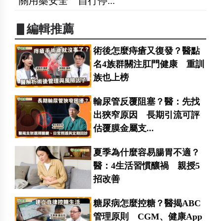
關用藥安全 自行停...
▋編輯推薦
術後怎麼痔瘡又復發？醫點
名4族群關注肛門健康 重訓
族也上榜
輸尿管反覆阻塞？醫：先找
出狹窄原因 長期引流可評
估覆膜金屬支...
夏季為什麼容易腸胃不適？
醫：4生活習慣釀禍 親授5
招改善
糖尿病怎麼控糖？醫揭ABC
管理原則 CGM、健康App