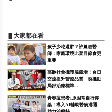
▋大家都在看
孩子少吃還胖？許薰惠醫
師：家庭環境比盲目節食更
重要
高齡社會攝護腺癌增！台日
交流提升醫療品質 盼推動
局部治療標準...
青春痘患者1原因常自行停
藥！導入AI輔助醫病溝通
助力治療持...