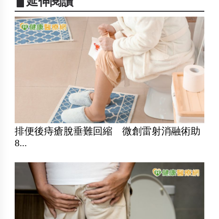
▋延伸閱讀
排便後痔瘡脫垂難回縮 微創雷射消融術助
8...