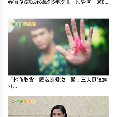
春節腹瀉就診8萬創5年次高！疾管署：逾8...
「超商取貨」匿名篩愛滋 醫：三大風險族
群...