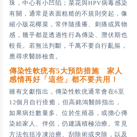
珠，中心有小凹陷；菜花與HPV病毒感染
有關，通常是表面粗糙的不規則突起，像
縮小版花椰菜，常伴隨搔癢、刺痛或異物
感，幾乎都是透過性行為傳染、潛伏期也
較長。若無法判斷，千萬不要自行亂摳，
應尋求醫師檢查。
傳染性軟疣有5大預防措施 家人
感情再好「這些」都不要共用！
雖有文獻指出，傳染性軟疣通常會在6至
12個月自行痊癒，但高銘鴻醫師指出，
如果病灶數量多、位於生殖器，或擔心傳
染給家人、伴侶，仍建議積極治療。常見
方法包括冷凍治療、刮除術或夾除，以及