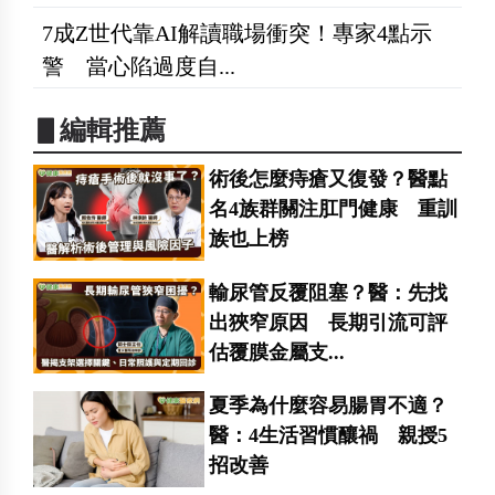
7成Z世代靠AI解讀職場衝突！專家4點示
警 當心陷過度自...
▋編輯推薦
術後怎麼痔瘡又復發？醫點
名4族群關注肛門健康 重訓
族也上榜
輸尿管反覆阻塞？醫：先找
出狹窄原因 長期引流可評
估覆膜金屬支...
夏季為什麼容易腸胃不適？
醫：4生活習慣釀禍 親授5
招改善