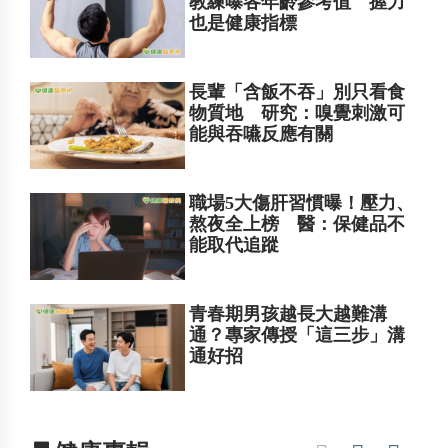
教練曝各年齡參考值 握力
也是健康指標
長輩「含飯不吞」別只看食
物質地 研究：嗅覺刺激可
能與吞嚥反應有關
職場5大傷肝習慣曝！壓力、
熬夜全上榜 醫：保健品不
能取代追蹤
青春期男孩越長大越難溝
通？專家傳授「這三步」溝
通好招