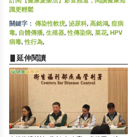
訂閱【健康愛樂活】影音頻道，閱讀健康知
識更輕鬆
關鍵字：
傳染性軟疣
,
泌尿科
,
高銘鴻
,
痘病
毒
,
自體傳播
,
生殖器
,
性傳染病
,
菜花
,
HPV
病毒
,
性行為
,
▋延伸閱讀