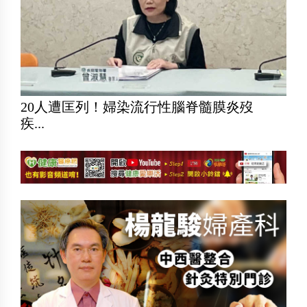
20人遭匡列！婦染流行性腦脊髓膜炎歿
疾...