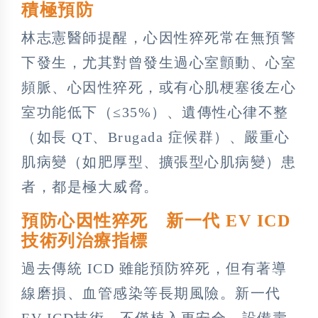
積極預防
林志憲醫師提醒，心因性猝死常在無預警
下發生，尤其對曾發生過心室顫動、心室
頻脈、心因性猝死，或有心肌梗塞後左心
室功能低下（≤35%）、遺傳性心律不整
（如長 QT、Brugada 症候群）、嚴重心
肌病變（如肥厚型、擴張型心肌病變）患
者，都是極大威脅。
預防心因性猝死 新一代 EV ICD
技術列治療指標
過去傳統 ICD 雖能預防猝死，但有著導
線磨損、血管感染等長期風險。新一代
EV ICD技術，不僅植入更安全，設備壽