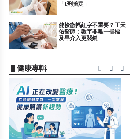
「1劑搞定」
健檢微幅紅字不重要？王天
佑醫師：數字非唯一指標
及早介入更關鍵
▋健康專輯