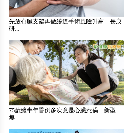
先放心臟支架再做繞道手術風險升高 長庚
研...
75歲嬤半年昏倒多次竟是心臟惹禍 新型
無...