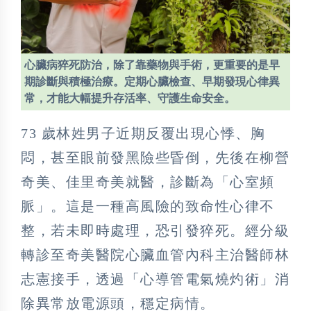
心臟病猝死防治，除了靠藥物與手術，更重要的是早
期診斷與積極治療。定期心臟檢查、早期發現心律異
常，才能大幅提升存活率、守護生命安全。
73 歲林姓男子近期反覆出現心悸、胸
悶，甚至眼前發黑險些昏倒，先後在柳營
奇美、佳里奇美就醫，診斷為「心室頻
脈」。這是一種高風險的致命性心律不
整，若未即時處理，恐引發猝死。經分級
轉診至奇美醫院心臟血管內科主治醫師林
志憲接手，透過「心導管電氣燒灼術」消
除異常放電源頭，穩定病情。