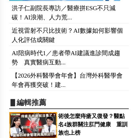
洪子仁副院長專訪／醫療拼ESG不只減
碳！AI浪潮、人力荒...
近視雷射不只比技術？AI數據如何影響個
人化評估成關鍵
AI陪病時代1／患者帶AI建議進診間成趨
勢 真實醫病互動...
【2026外科醫學會年會】台灣外科醫學會
年會再獲突破！建...
▋編輯推薦
術後怎麼痔瘡又復發？醫點
名4族群關注肛門健康 重訓
族也上榜