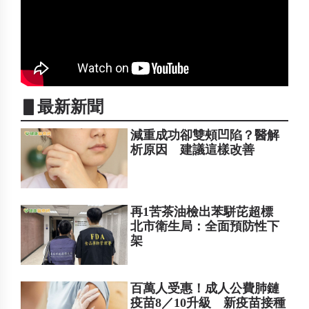
▋最新新聞
減重成功卻雙頰凹陷？醫解
析原因 建議這樣改善
再1苦茶油檢出苯駢芘超標
北市衛生局：全面預防性下
架
百萬人受惠！成人公費肺鏈
疫苗8／10升級 新疫苗接種