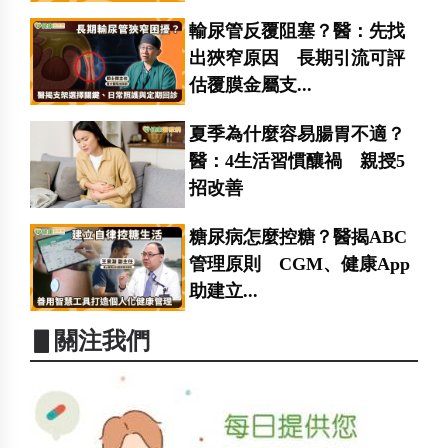
輸尿管反覆阻塞？醫：先找
出狹窄原因 長期引流可評
估覆膜金屬支...
夏季為什麼容易腸胃不適？
醫：4生活習慣釀禍 親授5
招改善
糖尿病怎麼控糖？醫揭ABC
管理原則 CGM、健康App
助建立...
▋關注我們