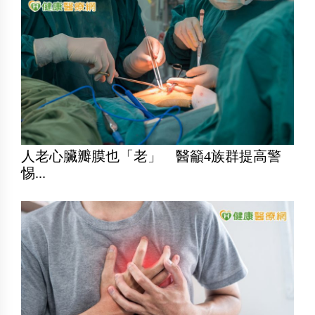
人老心臟瓣膜也「老」 醫籲4族群提高警
惕...