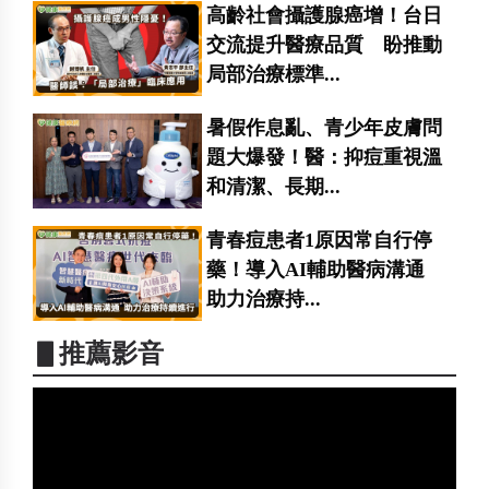
高齡社會攝護腺癌增！台日
交流提升醫療品質 盼推動
局部治療標準...
暑假作息亂、青少年皮膚問
題大爆發！醫：抑痘重視溫
和清潔、長期...
青春痘患者1原因常自行停
藥！導入AI輔助醫病溝通
助力治療持...
▋推薦影音