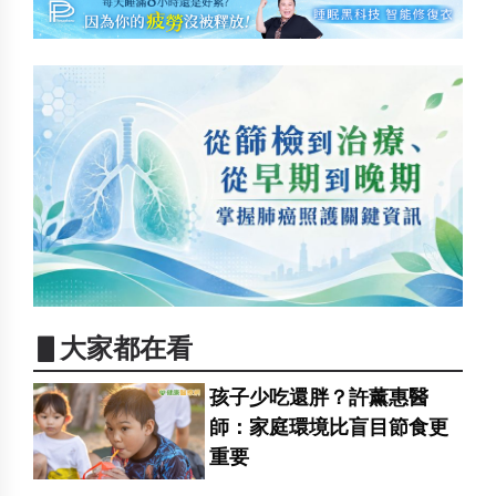
▋大家都在看
孩子少吃還胖？許薰惠醫
師：家庭環境比盲目節食更
重要