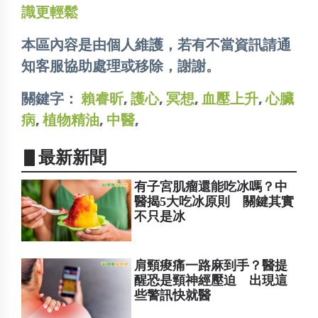
識更輕鬆
本區內容是由個人維護，若有不當資訊請通
知客服協助處理或移除，謝謝。
關鍵字：
賴睿昕
,
護心
,
冥想
,
血壓上升
,
心臟
病
,
植物精油
,
中醫
,
▋最新新聞
有子宮肌瘤還能吃冰嗎？中
醫揭5大吃冰原則 關鍵其實
不只是冰
肩頸痠痛一路麻到手？醫提
醒恐是頸神經壓迫 出現這
些警訊快就醫