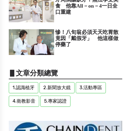
食 他靠All－on－4一日全
口重建
慘！八旬翁必須天天吃胃散
竟因「戴假牙」 他這樣做
停藥了
▋文章分類總覽
1.認識植牙
2.新聞放大鏡
3.活動專區
4.衛教影音
5.專家認證