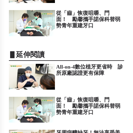
從「齒」恢復咀嚼、門
面！ 勵馨攜手諾保科替弱
勢青年重建牙口
▋延伸閱讀
All-on-4數位植牙更省時 診
所原廠認證更有保障
從「齒」恢復咀嚼、門
面！ 勵馨攜手諾保科替弱
勢青年重建牙口
牙周病釀缺牙！無法享受美