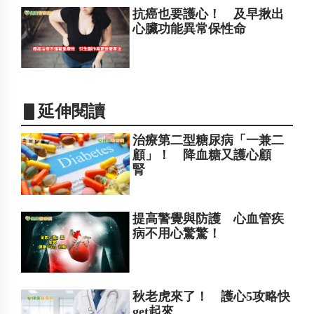
抗癌也要護心！ 及早揪出
心臟功能異常保性命
▋延伸閱讀
治療第二型糖尿病「一兼二
顧」！ 降血糖又護心顧
腎
提高警覺與防護 心血管疾
病不用心驚驚！
秋老虎來了！ 護心5攻略快
get起來