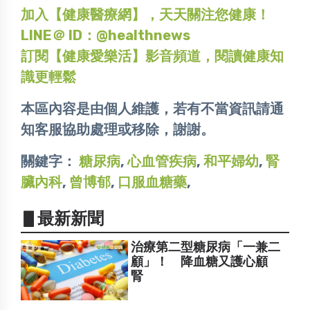
加入【健康醫療網】，天天關注您健康！
LINE＠ ID：@healthnews
訂閱【健康愛樂活】影音頻道，閱讀健康知
識更輕鬆
本區內容是由個人維護，若有不當資訊請通
知客服協助處理或移除，謝謝。
關鍵字：
糖尿病
,
心血管疾病
,
和平婦幼
,
腎
臟內科
,
曾博郁
,
口服血糖藥
,
▋最新新聞
治療第二型糖尿病「一兼二
顧」！ 降血糖又護心顧
腎