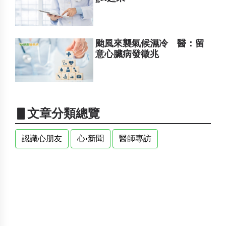
颱風來襲氣候濕冷 醫：留
意心臟病發徵兆
▋文章分類總覽
認識心朋友
心•新聞
醫師專訪