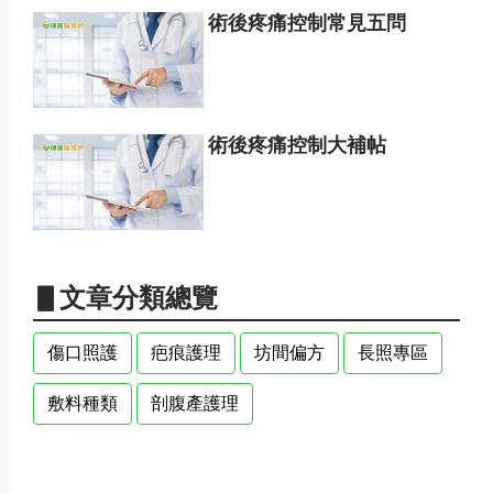
術後疼痛控制常見五問
術後疼痛控制大補帖
▋文章分類總覽
傷口照護
疤痕護理
坊間偏方
長照專區
敷料種類
剖腹產護理