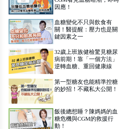
因應！
血糖變化不只與飲食有
關！醫提醒：壓力也是關
鍵因素之一
32歲上班族健檢驚見糖尿
病前期！靠「一個方法」
逆轉血糖、重回健康線
第一型糖友也能精準控糖
的妙招！不藏私大公開！
飯後總想睡？陳媽媽的血
糖危機與CGM的救援行
動！