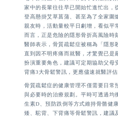
家中的長輩往往早已開始忙進忙出，
登高懸掛艾草菖蒲、甚至為了全家圍
親友時，活動量較平日劇增，看似平
而言，正是危險的隱形骨折高風險時
醫師表示，骨質疏鬆症被稱為「隱形
直到因不明疼痛而就醫，才驚覺已是
扮演重要角色，建議可定期協助父母
背痛3大骨鬆警訊，更應儘速就醫評
骨質疏鬆症的健康管理不僅需要日常
與必要時的治療規劃。平時可透過均
生素D、預防跌倒等方式維持骨骼健
矮、駝背、下背痛等骨鬆警訊，建議