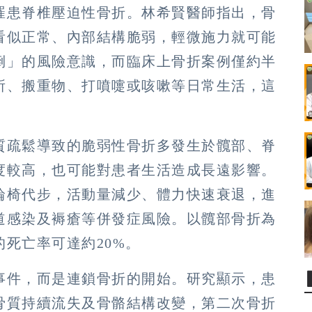
罹患脊椎壓迫性骨折。林希賢醫師指出，骨
看似正常、內部結構脆弱，輕微施力就可能
倒」的風險意識，而臨床上骨折案例僅約半
所、搬重物、打噴嚏或咳嗽等日常生活，這
質疏鬆導致的脆弱性骨折多發生於髖部、脊
度較高，也可能對患者生活造成長遠影響。
輪椅代步，活動量減少、體力快速衰退，進
道感染及褥瘡等併發症風險。以髖部骨折為
死亡率可達約20%。
事件，而是連鎖骨折的開始。研究顯示，患
骨質持續流失及骨骼結構改變，第二次骨折