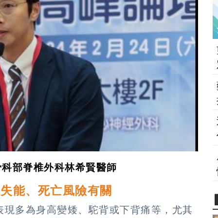
骨科部脊椎外科林希賢醫師
與失能、死亡風險有關
表現多為身高變矮、駝背或下背痛等，尤其