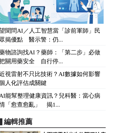
望聞問AI／人工智慧當「診前軍師」民
眾揭優點 醫示警：仍...
藥物諮詢找AI？藥師：「第二步」必做
把關用藥安全 自行停...
近視雷射不只比技術？AI數據如何影響
個人化評估成關鍵
AI能幫整理健康資訊？兒科醫：當心病
情「愈查愈亂」 揭1...
▋編輯推薦