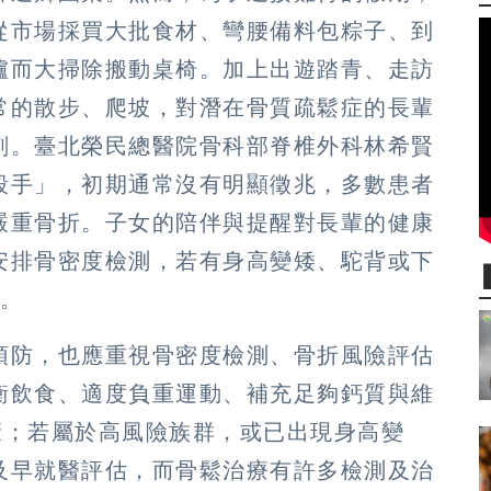
從市場採買大批食材、彎腰備料包粽子、到
爐而大掃除搬動桌椅。加上出遊踏青、走訪
常的散步、爬坡，對潛在骨質疏鬆症的長輩
刻。臺北榮民總醫院骨科部脊椎外科林希賢
殺手」，初期通常沒有明顯徵兆，多數患者
嚴重骨折。子女的陪伴與提醒對長輩的健康
安排骨密度檢測，若有身高變矮、駝背或下
估。
預防，也應重視骨密度檢測、骨折風險評估
衡飲食、適度負重運動、補充足夠鈣質與維
康；若屬於高風險族群，或已出現身高變
及早就醫評估，而骨鬆治療有許多檢測及治