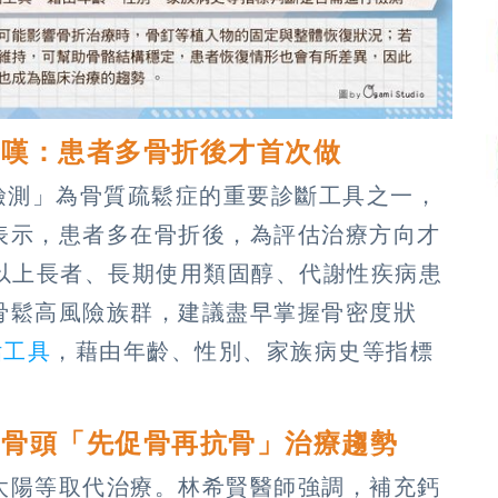
醫嘆：患者多骨折後才首次做
檢測」為骨質疏鬆症的重要診斷工具之一，
表示，患者多在骨折後，為評估治療方向才
歲以上長者、長期使用類固醇、代謝性疾病患
骨鬆高風險族群，建議盡早掌握骨密度狀
估工具
，藉由年齡、性別、家族病史等指標
揭骨頭「先促骨再抗骨」治療趨勢
太陽等取代治療。林希賢醫師強調，補充鈣