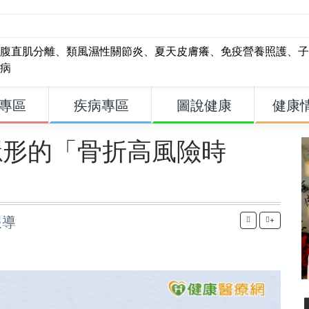
腹直肌分離
、
類風濕性關節炎
、
夏天皮膚癢
、
免疫營養照護
、
子
病
專區
疾病專區
圖說健康
健康
隱形的「骨折高風險時
報導
+