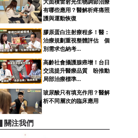
大面積雷射光生物調節治療
有哪些應用？醫解析疼痛照
護與運動恢復
膠原蛋白注射療程多！醫：
治療規劃重視整體評估 個
別需求也納考...
高齡社會攝護腺癌增！台日
交流提升醫療品質 盼推動
局部治療標準...
玻尿酸只有填充作用？醫解
析不同層次的臨床應用
▋關注我們