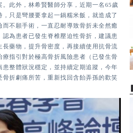
案。此外，林希賢醫師分享，近期一名65歲
時，只是彎腰要拿起一鍋糯米飯，就造成了
險而不願手術，一直忍耐導致骨折未全然癒
，認為患者已發生脊椎壓迫性骨折，建議患
生長藥物，提升骨密度，再接續使用抗骨流
治療指引對於極高骨折風險患者（已發生骨
病患整體狀況穩定，並持續定期追蹤，今年
受骨折劇痛所苦，重新找回含飴弄孫的歡笑