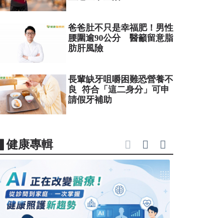
爸爸肚不只是幸福肥！男性
腰圍逾90公分 醫籲留意脂
肪肝風險
長輩缺牙咀嚼困難恐營養不
良 符合「這二身分」可申
請假牙補助
▋健康專輯