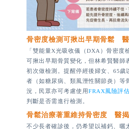
骨密度檢測可揪出早期骨鬆 
「雙能量X光吸收儀（DXA）骨密度
可揪出早期骨質變化，但林希賢醫師
初次做檢測。提醒停經後婦女、65
者（如糖尿病、類風溼性關節炎）等
況，民眾亦可考慮使用
FRAX風險評
判斷是否需進行檢測。
骨鬆治療著重維持骨密度 醫
不少長者確診後，仍希望以補鈣、曬