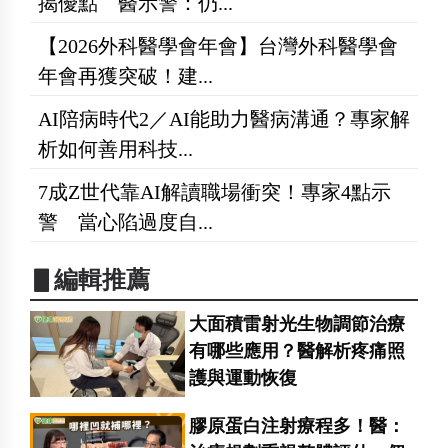
揭優點 醫示警：仍...
【2026外科醫學會年會】台灣外科醫學會
年會再獲突破！建...
AI陪病時代2／AI能助力醫病溝通？專家解
析如何善用科技...
7成Z世代靠AI解讀職場衝突！專家4點示
警 當心陷過度自...
▋編輯推薦
大面積雷射光生物調節治療
有哪些應用？醫解析疼痛照
護與運動恢復
膠原蛋白注射療程多！醫：