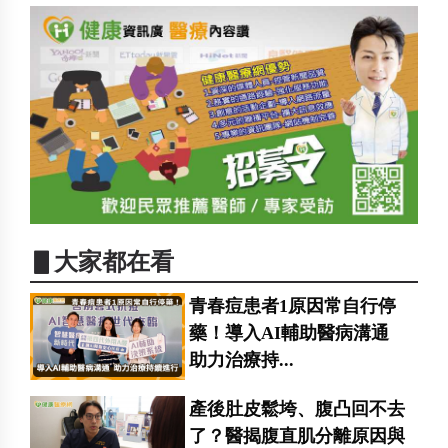
▋大家都在看
青春痘患者1原因常自行停
藥！導入AI輔助醫病溝通
助力治療持...
產後肚皮鬆垮、腹凸回不去
了？醫揭腹直肌分離原因與