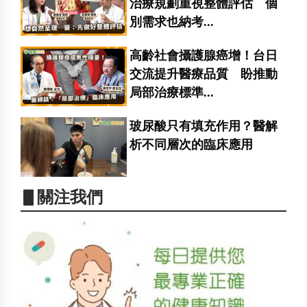
治療規劃重視整體評估 個
別需求也納考...
高齡社會攝護腺癌增！台日
交流提升醫療品質 盼推動
局部治療標準...
玻尿酸只有填充作用？醫解
析不同層次的臨床應用
▋關注我們