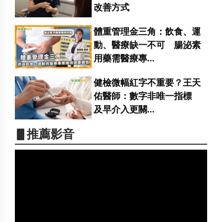
改善方式
體重管理金三角：飲食、運
動、醫療缺一不可 腸泌素
用藥需醫療專...
健檢微幅紅字不重要？王天
佑醫師：數字非唯一指標
及早介入更關...
▋推薦影音