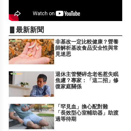
▋最新新聞
非基改一定比較健康？營養
師解析基改食品安全性與常
見迷思
退休主管變碎念老爸惹失眠
焦慮？專家：「這二招」修
復家庭關係
「罕見血」換心配對難
「長效型心室輔助器」助渡
過等待期