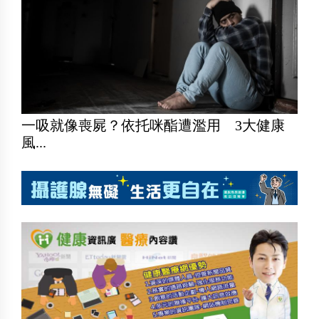
一吸就像喪屍？依托咪酯遭濫用 3大健康
風...