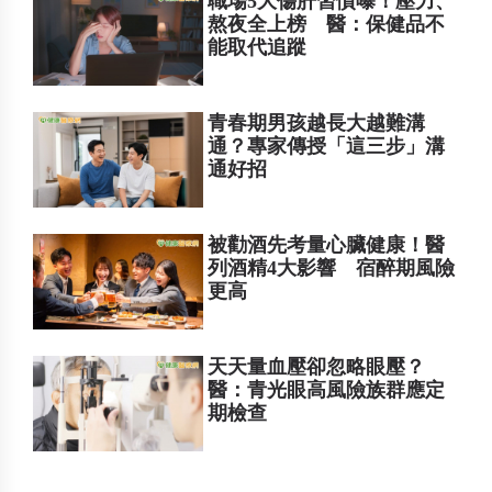
職場5大傷肝習慣曝！壓力、
熬夜全上榜 醫：保健品不
能取代追蹤
青春期男孩越長大越難溝
通？專家傳授「這三步」溝
通好招
被勸酒先考量心臟健康！醫
列酒精4大影響 宿醉期風險
更高
天天量血壓卻忽略眼壓？
醫：青光眼高風險族群應定
期檢查