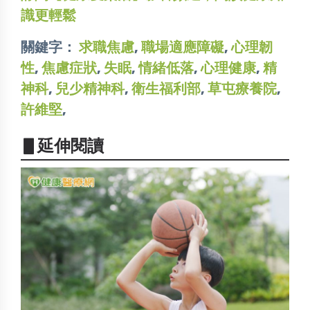
識更輕鬆
關鍵字：
求職焦慮
,
職場適應障礙
,
心理韌
性
,
焦慮症狀
,
失眠
,
情緒低落
,
心理健康
,
精
神科
,
兒少精神科
,
衛生福利部
,
草屯療養院
,
許維堅
,
▋延伸閱讀