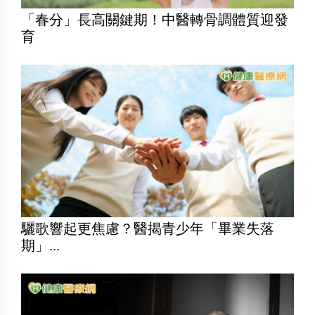
「春分」長高關鍵期！中醫轉骨調體質迎發
育
驪歌響起更焦慮？醫揭青少年「畢業失落
期」...