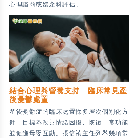
心理諮商或婦產科評估。
結合心理與營養支持 臨床常見產
後憂鬱處置
產後憂鬱症的臨床處置採多層次個別化方
針，目標為改善情緒困擾、恢復日常功能
並促進母嬰互動。張倍禎主任列舉幾項常