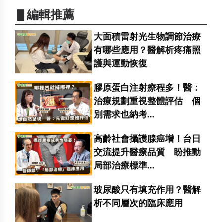
▋編輯推薦
大面積雷射光生物調節治療
有哪些應用？醫解析疼痛照
護與運動恢復
膠原蛋白注射療程多！醫：
治療規劃重視整體評估 個
別需求也納考...
高齡社會攝護腺癌增！台日
交流提升醫療品質 盼推動
局部治療標準...
玻尿酸只有填充作用？醫解
析不同層次的臨床應用