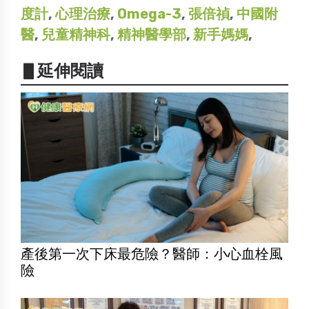
度計
,
心理治療
,
Omega-3
,
張倍禎
,
中國附
醫
,
兒童精神科
,
精神醫學部
,
新手媽媽
,
▋延伸閱讀
產後第一次下床最危險？醫師：小心血栓風
險