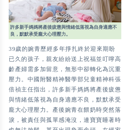
許多新手媽媽將產後疲憊與情緒低落視為自身適應不
良，默默承受龐大心理壓力。
39歲的婉青歷經多年掙扎終於迎來期盼
已久的孩子，親友紛紛送上祝福並叮嚀高
齡產婦需多加留意，無形中卻轉化為沉重
壓力。中國附醫精神醫學部兒童精神科張
倍禎主任指出，許多新手媽媽將產後疲憊
與情緒低落視為自身適應不良，默默承受
龐大心理壓力。產後婉青在餵奶時突然落
淚，被責任與孤單感淹沒，連寶寶睡著時
也無法放鬆，甚至出現負面念頭，在經家