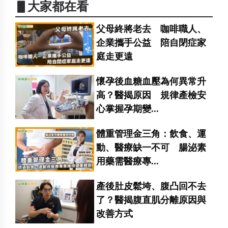
▋大家都在看
父母終將老去 咖啡職人、
企業攜手公益 陪自閉症家
庭走更遠
懷孕後血糖血壓為何異常升
高？醫揭原因 規律產檢安
心掌握孕期變...
體重管理金三角：飲食、運
動、醫療缺一不可 腸泌素
用藥需醫療專...
產後肚皮鬆垮、腹凸回不去
了？醫揭腹直肌分離原因與
改善方式