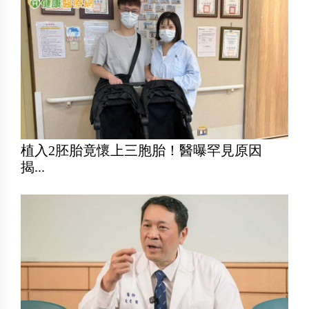
植入2胚胎竟懷上三胞胎！醫曝罕見原因
揭...