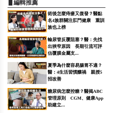
▋編輯推薦
術後怎麼痔瘡又復發？醫點
名4族群關注肛門健康 重訓
族也上榜
輸尿管反覆阻塞？醫：先找
出狹窄原因 長期引流可評
估覆膜金屬支...
夏季為什麼容易腸胃不適？
醫：4生活習慣釀禍 親授5
招改善
糖尿病怎麼控糖？醫揭ABC
管理原則 CGM、健康App
助建立...