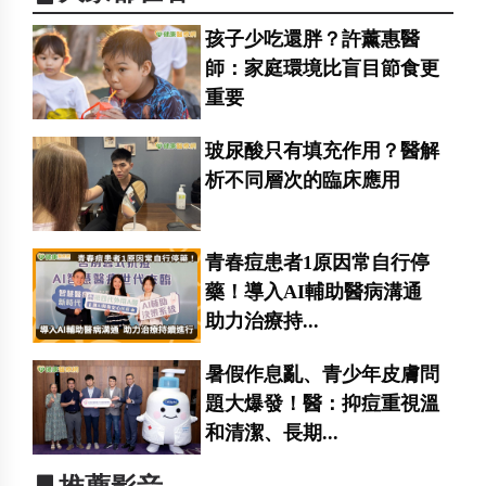
孩子少吃還胖？許薰惠醫
師：家庭環境比盲目節食更
重要
玻尿酸只有填充作用？醫解
析不同層次的臨床應用
青春痘患者1原因常自行停
藥！導入AI輔助醫病溝通
助力治療持...
暑假作息亂、青少年皮膚問
題大爆發！醫：抑痘重視溫
和清潔、長期...