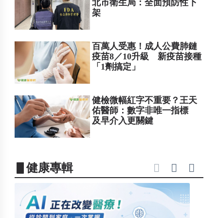
北市衛生局：全面預防性下
架
百萬人受惠！成人公費肺鏈
疫苗8／10升級 新疫苗接種
「1劑搞定」
健檢微幅紅字不重要？王天
佑醫師：數字非唯一指標
及早介入更關鍵
▋健康專輯