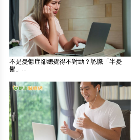
不是憂鬱症卻總覺得不對勁？認識「半憂
鬱」...