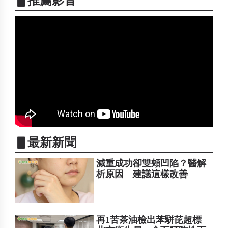
▋推薦影音
▋最新新聞
減重成功卻雙頰凹陷？醫解
析原因 建議這樣改善
再1苦茶油檢出苯駢芘超標