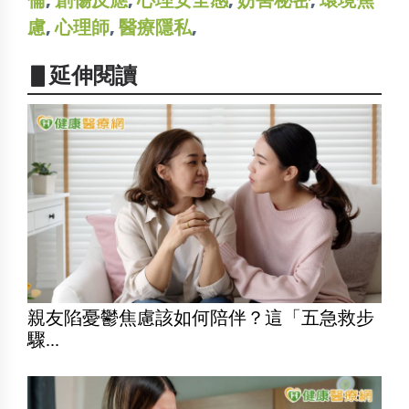
慮
,
心理師
,
醫療隱私
,
▋延伸閱讀
親友陷憂鬱焦慮該如何陪伴？這「五急救步
驟...