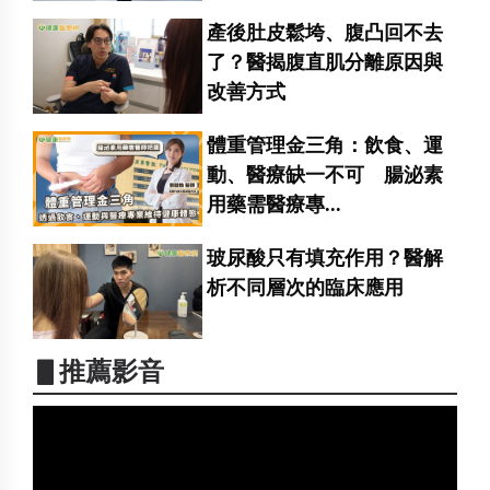
產後肚皮鬆垮、腹凸回不去
了？醫揭腹直肌分離原因與
改善方式
體重管理金三角：飲食、運
動、醫療缺一不可 腸泌素
用藥需醫療專...
玻尿酸只有填充作用？醫解
析不同層次的臨床應用
▋推薦影音