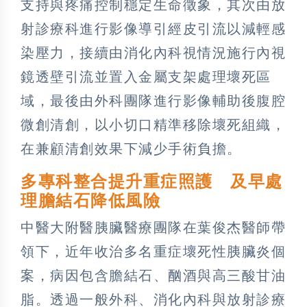
支持與疼痛控制穩定生命徵象，其次由放
射診療科進行影像導引經皮引流以減輕感
染壓力，接續由消化內科視情況施行內視
鏡透壁引流並置入金屬支架處理壞死區
域，最後由外科團隊進行影像輔助後腹腔
微創清創，以小切口精準移除壞死組織，
在兼顧清創效果下減少手術負擔。
多專科整合提升重症照護 及早處
理膽結石降低風險
中醫大附醫胰臟醫療團隊在葉俊杰醫師帶
領下，近年收治多名重症壞死性胰臟炎個
案，病因包含膽結石、酗酒與高三酸甘油
脂。透過一般外科、消化內科與放射診療