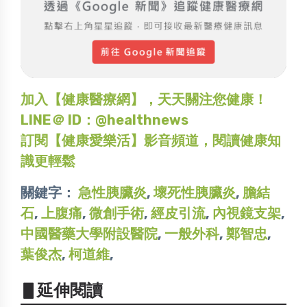
加入【健康醫療網】，天天關注您健康！
LINE＠ ID：@healthnews
訂閱【健康愛樂活】影音頻道，閱讀健康知
識更輕鬆
關鍵字：
急性胰臟炎
,
壞死性胰臟炎
,
膽結
石
,
上腹痛
,
微創手術
,
經皮引流
,
內視鏡支架
,
中國醫藥大學附設醫院
,
一般外科
,
鄭智忠
,
葉俊杰
,
柯道維
,
▋延伸閱讀