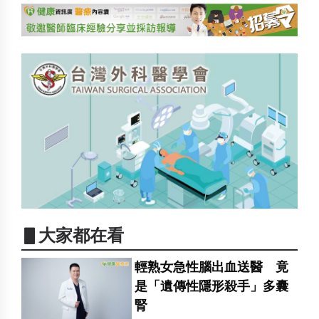
▋大家都在看
輕熟女急性腦出血送醫 竟
是「遺傳性隱形殺手」多囊
腎