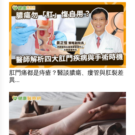
肛門痛都是痔瘡？醫談膿瘍、瘻管與肛裂差
異...