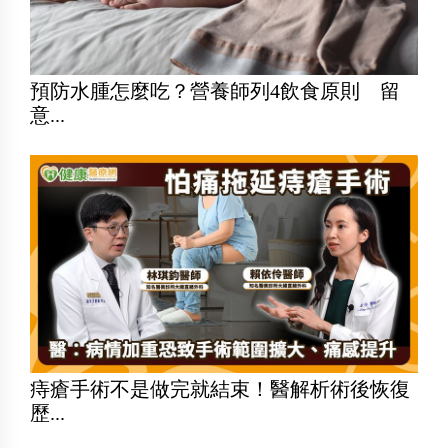
預防水腫怎麼吃？營養師列4飲食原則 留
意...
痔瘡手術不是做完就結束！醫解析術後恢復
歷...