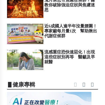
鬼月禁忌引焦慮症候群？醫
教你破除強迫症狀與焦慮迷
思
近6成國人逾半年沒量腰圍！
專家籲每月量1次 幫助揪出
代謝症候群
流感重症恐快速惡化！出現
這些症狀別再等 醫籲及早
就醫
▋健康專輯