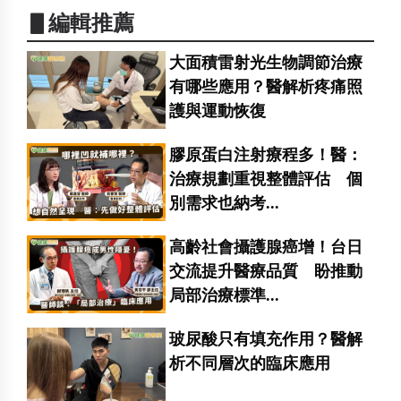
▋編輯推薦
大面積雷射光生物調節治療
有哪些應用？醫解析疼痛照
護與運動恢復
膠原蛋白注射療程多！醫：
治療規劃重視整體評估 個
別需求也納考...
高齡社會攝護腺癌增！台日
交流提升醫療品質 盼推動
局部治療標準...
玻尿酸只有填充作用？醫解
析不同層次的臨床應用