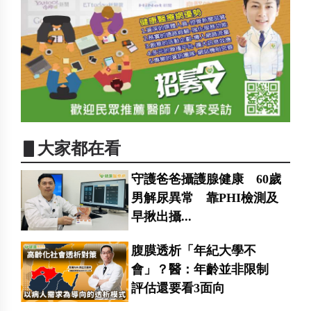
▋大家都在看
守護爸爸攝護腺健康 60歲
男解尿異常 靠PHI檢測及
早揪出攝...
腹膜透析「年紀大學不
會」？醫：年齡並非限制
評估還要看3面向