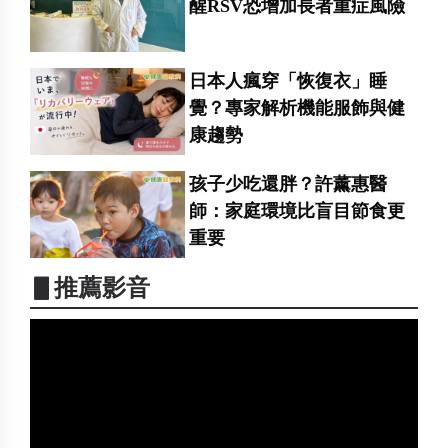
醒RSV恐增加長者重症風險
日本人瘋穿「恢復衣」睡
覺？專家解析機能服飾與健
康趨勢
孩子少吃還胖？許薰惠醫
師：家庭環境比盲目節食更
重要
▋推薦影音