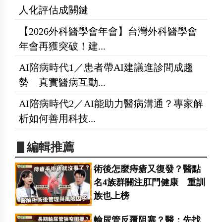
人化評估成關鍵
【2026外科醫學會年會】台灣外科醫學會
年會再獲突破！建...
AI陪病時代1／患者帶AI建議進診間成趨
勢 真實醫病互動...
AI陪病時代2／AI能助力醫病溝通？專家解
析如何善用科技...
▋編輯推薦
術後怎麼痔瘡又復發？醫點
名4族群關注肛門健康 重訓
族也上榜
輸尿管反覆阻塞？醫：先找