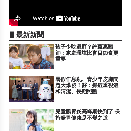
▋最新新聞
孩子少吃還胖？許薰惠醫
師：家庭環境比盲目節食更
重要
暑假作息亂、青少年皮膚問
題大爆發！醫：抑痘重視溫
和清潔、長期照護
兒童腸胃炎高峰期快到了 保
持腸胃健康是不變之道