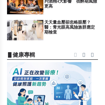
列酒精4大影響 宿醉期風險
更高
天天量血壓卻忽略眼壓？
醫：青光眼高風險族群應定
期檢查
▋健康專輯