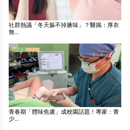
社群熱議「冬天躲不掉腋味」？醫揭：厚衣
無...
青春期「體味焦慮」成校園話題！專家：青
少...