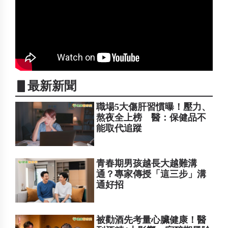
▋最新新聞
職場5大傷肝習慣曝！壓力、
熬夜全上榜 醫：保健品不
能取代追蹤
青春期男孩越長大越難溝
通？專家傳授「這三步」溝
通好招
被勸酒先考量心臟健康！醫