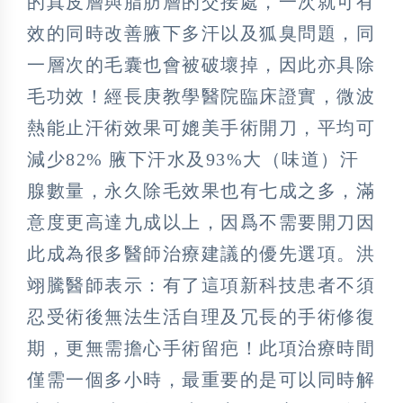
的真皮層與脂肪層的交接處，一次就可有
效的同時改善腋下多汗以及狐臭問題，同
一層次的毛囊也會被破壞掉，因此亦具除
毛功效！經長庚教學醫院臨床證實，微波
熱能止汗術效果可媲美手術開刀，平均可
減少82% 腋下汗水及93%大（味道）汗
腺數量，永久除毛效果也有七成之多，滿
意度更高達九成以上，因爲不需要開刀因
此成為很多醫師治療建議的優先選項。洪
翊騰醫師表示：有了這項新科技患者不須
忍受術後無法生活自理及冗長的手術修復
期，更無需擔心手術留疤！此項治療時間
僅需一個多小時，最重要的是可以同時解