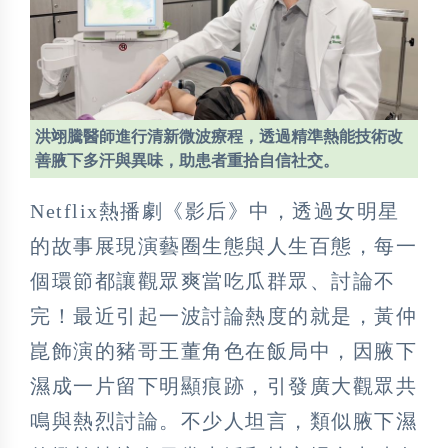
洪翊騰醫師進行清新微波療程，透過精準熱能技術改
善腋下多汗與異味，助患者重拾自信社交。
Netflix熱播劇《影后》中，透過女明星
的故事展現演藝圈生態與人生百態，每一
個環節都讓觀眾爽當吃瓜群眾、討論不
完！最近引起一波討論熱度的就是，黃仲
崑飾演的豬哥王董角色在飯局中，因腋下
濕成一片留下明顯痕跡，引發廣大觀眾共
鳴與熱烈討論。不少人坦言，類似腋下濕