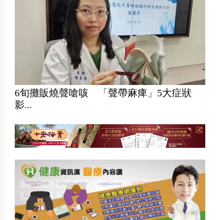
6旬攤販燒聲嗆咳 「聲帶麻痺」5大症狀
影...