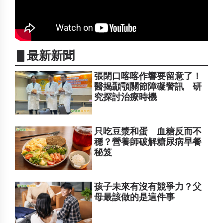
▋最新新聞
張閉口喀喀作響要留意了！
醫揭顳顎關節障礙警訊 研
究探討治療時機
只吃豆漿和蛋 血糖反而不
穩？營養師破解糖尿病早餐
秘笈
孩子未來有沒有競爭力？父
母最該做的是這件事