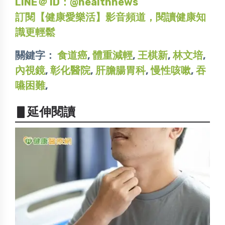
LINE＠ ID：@healthnews
訂閱【健康愛樂活】影音頻道，閱讀健康知
識更輕鬆
關鍵字：
食道癌
,
體重減輕
,
王棋新
,
林文培
,
內視鏡
,
彰化醫院
,
肝膽腸胃科
,
慢性咳嗽
,
吞
嚥困難
,
▋延伸閱讀