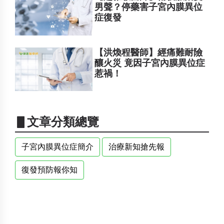
男聲？停藥害子宮內膜異位
症復發
【洪煥程醫師】經痛難耐險
釀火災 竟因子宮內膜異位症
惹禍！
▋文章分類總覽
子宮內膜異位症簡介
治療新知搶先報
復發預防報你知