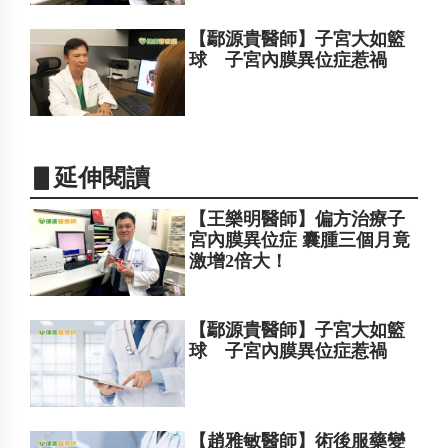
【鄢源貴醫師】子宮大如籃
球 子宮內膜異位症惹禍
▋延伸閱讀
【王樂明醫師】偏方治療子
宮內膜異位症 囊腫三個月竟
激增2倍大！
【鄢源貴醫師】子宮大如籃
球 子宮內膜異位症惹禍
【趙雅敏醫師】術後服藥變