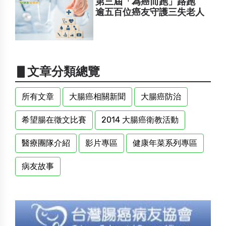
第三屆「為癌而跑」路跑
逾五百位癌友守護三失老人
▋文章分類總覽
所有文章
大腸癌相關新聞
大腸癌防治
希望腸在徵文比賽
2014 大腸癌衛教活動
醫療團隊介紹
影片專區
健康年菜系列專區
病友故事